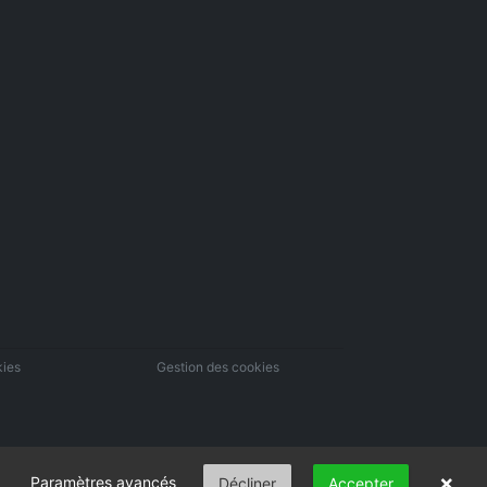
kies
Gestion des cookies
×
Paramètres avancés
Décliner
Accepter