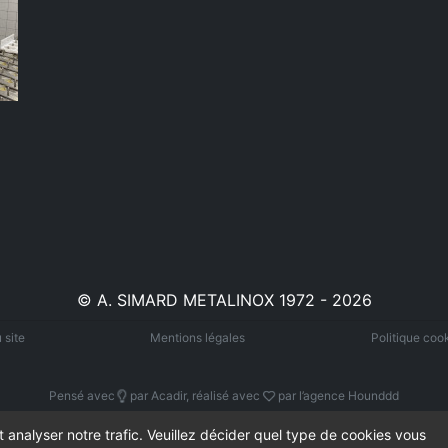
© A. SIMARD METALINOX 1972 - 2026
 site
Mentions légales
Politique coo
intélligeance
amour
Pensé avec
par
Acadir
, réalisé avec
par l’agence
Hounddd
t analyser notre trafic. Veuillez décider quel type de cookies vous