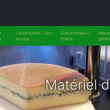
s
Cartérisation / Zero
Chaudronnerie /
Mécan
s
Access
Tôlerie
génér
Matériel 